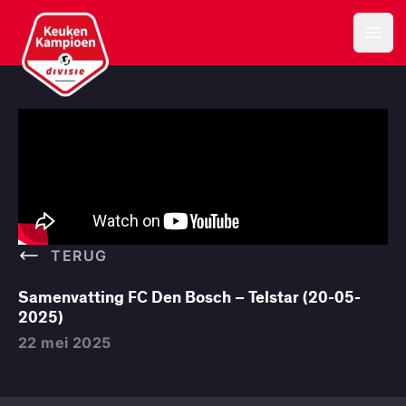
Samenvatting FC Den Bosch – Telstar (20-05-2025) | Keuk
Keuken Kampioen Divisie
Open
TERUG
Samenvatting FC Den Bosch – Telstar (20-05-
2025)
22 mei 2025