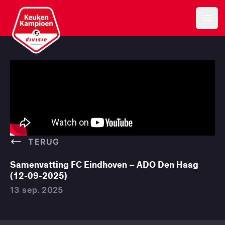
Samenvatting FC Eindhoven – ADO Den Haag (12-09-2025)
Keuken Kampioen Divisie
Open
TERUG
Samenvatting FC Eindhoven – ADO Den Haag
(12-09-2025)
13 sep. 2025