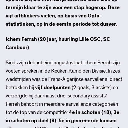
termijn klaar te zijn voor een stap hogerop. Deze
vijf uitblinkers vielen, op basis van Opta-
statistieken, op in de eerste periode tot dusver
.
Ichem Ferrah (20 jaar, huurling Lille OSC, SC
Cambuur)
Sinds zijn debuut eind augustus laat Ichem Ferrah zijn
voeten spreken in de Keuken Kampioen Divisie. In zes
wedstrijden was de Frans-Algerijnse aanvaller al direct
betrokken bij
vijf doelpunten
(2 goals, 3 assists) en
verzorgde hij daarnaast drie ‘secondary assists’.
Ferrah behoort in meerdere aanvallende categorieën
tot de top van de competitie:
4e in schoten (18)
,
3e
in schoten op doel (9)
,
5e in gecreëerde kansen