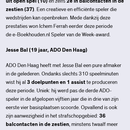
uit open spel (10)
en zelfs
2e in balcontacten in de
zestien (37)
. Een creatieve en efficiënte speler die
wedstrijden kan openbreken. Mede dankzij deze
prestaties won Ichem Ferrah eerder deze periode
de e-Boekhouden.nl Speler van de Week-award.
Jesse Bal (19 jaar, ADO Den Haag)
ADO Den Haag heeft met Jesse Bal een pure afmaker
in de gelederen. Ondanks slechts 310 speelminuten
wist hij al
3 doelpunten en 1 assist
te produceren
deze periode. Uniek: hij werd pas de derde ADO-
speler in de afgelopen vijftien jaar die in drie van zijn
eerste vier basisplaatsen scoorde. Opvallend is ook
zijn aanwezigheid in het strafschopgebied:
36
balcontacten in de zestien
, minstens twaalf meer