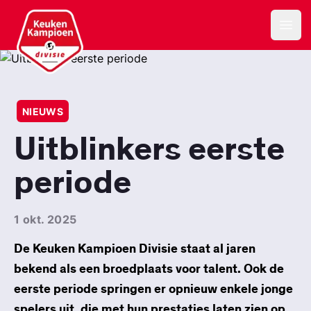
Keuken Kampioen Divisie
Open
NIEUWS
Uitblinkers eerste
periode
1 okt. 2025
De Keuken Kampioen Divisie staat al jaren
bekend als een broedplaats voor talent. Ook de
eerste periode springen er opnieuw enkele jonge
spelers uit, die met hun prestaties laten zien op