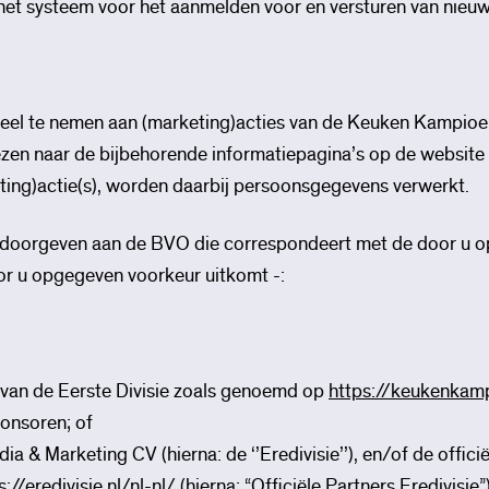
s het systeem voor het aanmelden voor en versturen van nieu
 deel te nemen aan (marketing)acties van de Keuken Kampioen
zen naar de bijbehorende informatiepagina’s op de website
ting)actie(s), worden daarbij persoonsgegevens verwerkt.
oorgeven aan de BVO die correspondeert met de door u op
or u opgegeven voorkeur uitkomt -:
s van de Eerste Divisie zoals genoemd op
https://keukenkamp
ponsoren; of
ia & Marketing CV (hierna: de ‘’Eredivisie’’), en/of de offic
s://eredivisie.nl/nl-nl/
(hierna: “Officiële Partners Eredivisie