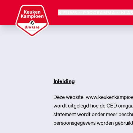
Keuken Kampioen Divisie
NIEUWS
PROGRAMMA
KLA
Inleiding
Deze website, www.keukenkampioendi
wordt uitgelegd hoe de CED omgaat
statement wordt onder meer beschr
persoonsgegevens worden gebruikt 