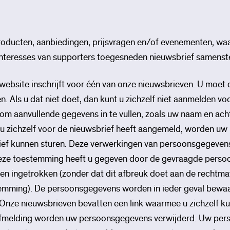
roducten, aanbiedingen, prijsvragen en/of evenementen, waa
interesses van supporters toegesneden nieuwsbrief samenstel
e website inschrijft voor één van onze nieuwsbrieven. U moet
. Als u dat niet doet, dan kunt u zichzelf niet aanmelden vo
m aanvullende gegevens in te vullen, zoals uw naam en achter
t u zichzelf voor de nieuwsbrief heeft aangemeld, worden u
brief kunnen sturen. Deze verwerkingen van persoonsgegevens
ze toestemming heeft u gegeven door de gevraagde persoons
den ingetrokken (zonder dat dit afbreuk doet aan de recht
temming). De persoonsgegevens worden in ieder geval bewaa
Onze nieuwsbrieven bevatten een link waarmee u zichzelf k
a afmelding worden uw persoonsgegevens verwijderd. Uw pe