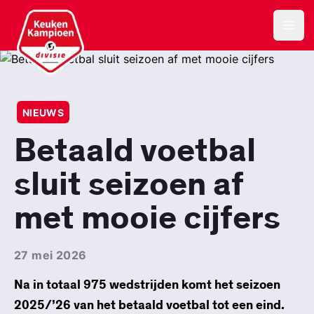
Keuken Kampioen Divisie
Open
NIEUWS
Betaald voetbal
sluit seizoen af
met mooie cijfers
27 mei 2026
Na in totaal 975 wedstrijden komt het seizoen
2025/’26 van het betaald voetbal tot een eind.