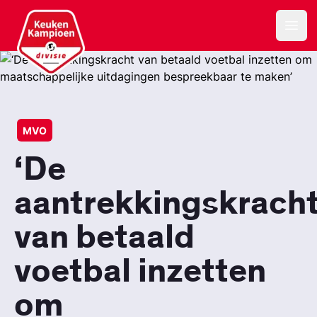
Keuken Kampioen Divisie
Open
MVO
‘De
aantrekkingskrach
van betaald
voetbal inzetten
om