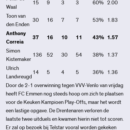
15
9
3
3
60%
2.00
Waal
Toon van
30
16
7
7
53%
1.83
den Enden
Anthony
37
16
10
11
43%
1.57
Correia
Simon
136
52
30
54
38%
1.37
Kistemaker
Ulrich
14
5
4
5
36%
1.36
Landvreugd
Door de 2-1 overwinning tegen VVV-Venlo van vrijdag
heeft FC Emmen nog steeds hoop om zich te plaatsen
voor de Keuken Kampioen Play-Offs, maar het wordt
een lastige opgave. De Drentenaren verloren de
laatste twee uitduels en kwamen hierin niet tot scoren.
Er zal op bezoek bij Telstar vooral worden gekeken