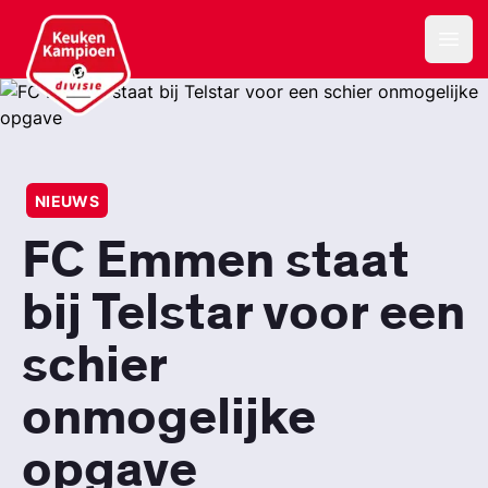
Keuken Kampioen Divisie
Open
NIEUWS
FC Emmen staat
bij Telstar voor een
schier
onmogelijke
opgave