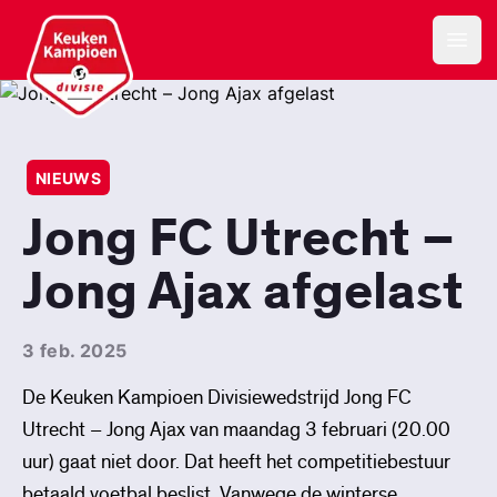
Keuken Kampioen Divisie
Open
NIEUWS
Jong FC Utrecht –
Jong Ajax afgelast
3 feb. 2025
De Keuken Kampioen Divisiewedstrijd Jong FC
Utrecht – Jong Ajax van maandag 3 februari (20.00
uur) gaat niet door. Dat heeft het competitiebestuur
betaald voetbal beslist. Vanwege de winterse