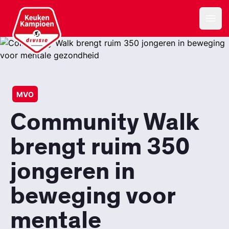
Keuken Kampioen Divisie
Open
MVO
Community Walk
brengt ruim 350
jongeren in
beweging voor
mentale