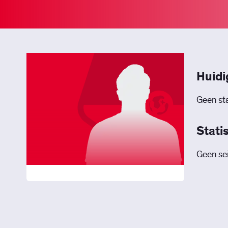
Huidi
Geen sta
Stati
Geen sei