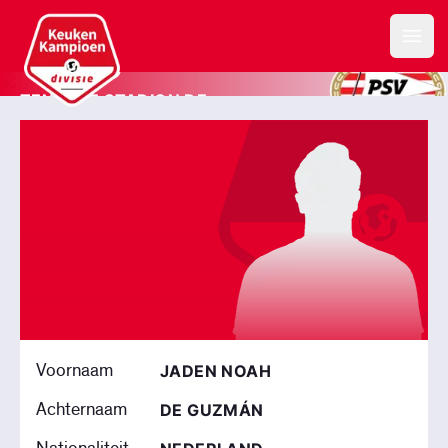
Keuken Kampioen Divisie
Jong PSV
Open
TENCATE STADION DE
HERDGANG
Voornaam
JADEN NOAH
Achternaam
DE GUZMÁN