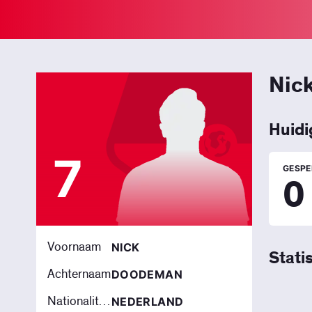
Nic
Huidi
7
GESPE
0
Voornaam
NICK
Stati
Achternaam
DOODEMAN
Nationaliteit
NEDERLAND