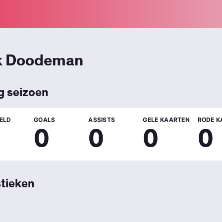
k Doodeman
g seizoen
ELD
GOALS
ASSISTS
GELE KAARTEN
RODE K
0
0
0
0
stieken