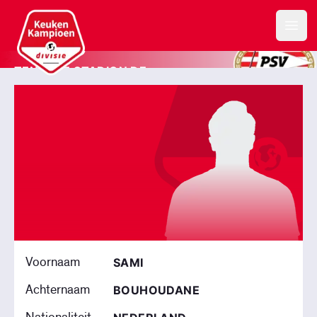
Keuken Kampioen Divisie
Jong PSV
Open
TENCATE STADION DE
HERDGANG
Voornaam
SAMI
Achternaam
BOUHOUDANE