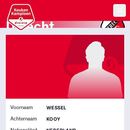
Jong FC
Keuken Kampioen Divisie
Open
Utrecht
STADION GALGENWAARD
Voornaam
WESSEL
Achternaam
KOOY