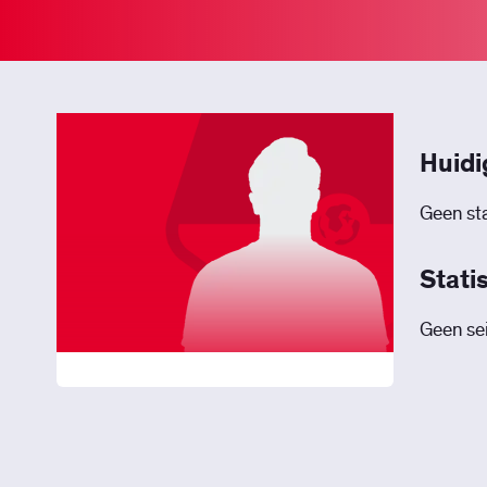
Huidi
Geen sta
Stati
Geen sei