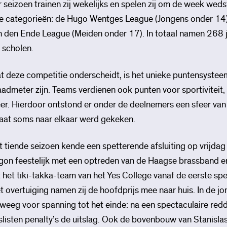
r seizoen trainen zij wekelijks en spelen zij om de week weds
ie categorieën: de Hugo Wentges League (Jongens onder 14), 
n den Ende League (Meiden onder 17). In totaal namen 268 
 scholen.
t deze competitie onderscheidt, is het unieke puntensysteem 
aadmeter zijn. Teams verdienen ook punten voor sportiviteit,
eer. Hierdoor ontstond er onder de deelnemers een sfeer van
raat soms naar elkaar werd gekeken.
t tiende seizoen kende een spetterende afsluiting op vrijda
gon feestelijk met een optreden van de Haagse brassband en 
et het tiki-takka-team van het Yes College vanaf de eerste sp
t overtuiging namen zij de hoofdprijs mee naar huis. In de 
weeg voor spanning tot het einde: na een spectaculaire redd
slisten penalty’s de uitslag. Ook de bovenbouw van Stanisl