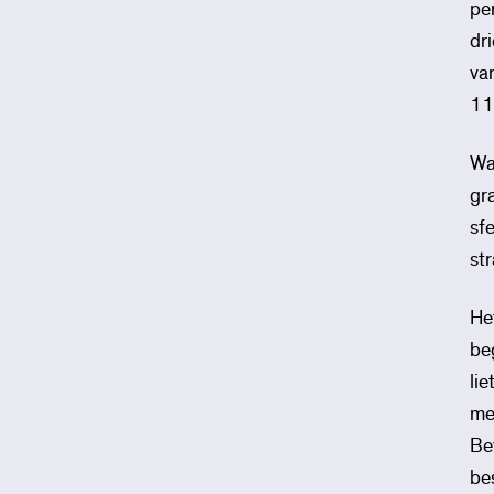
pe
dr
va
11
Wa
gr
sf
st
He
be
li
me
Be
be