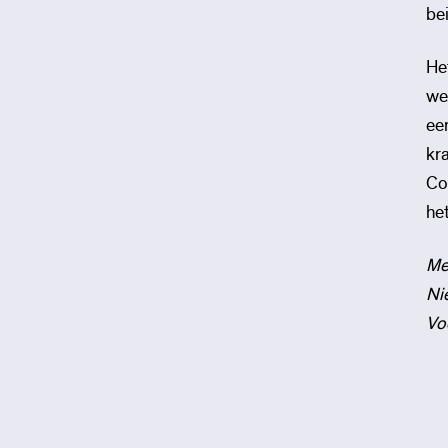
be
He
we
ee
kr
Co
he
Me
Ni
Vo