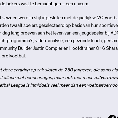
ide bekers wist te bemachtigen – een unicum.
t seizoen werd in stijl afgesloten met de jaarlijkse VO Voet
rden twaalf spelers geselecteerd op basis van hun sportieve
n dag lang proeven aan het leven van een jeugdspeler bij A
achtprogramma’s, video-analyse, een gezonde lunch, persmom
mmunity Builder Justin Compier en Hoofdtrainer O16 Sharan G
t profvoetbal.
t deze ervaring op zak sloten de 250 jongeren, die soms als 
et alleen met herinneringen, maar ook met meer zelfvertrou
etbal League is inmiddels veel meer dan een voetbaltoernooi