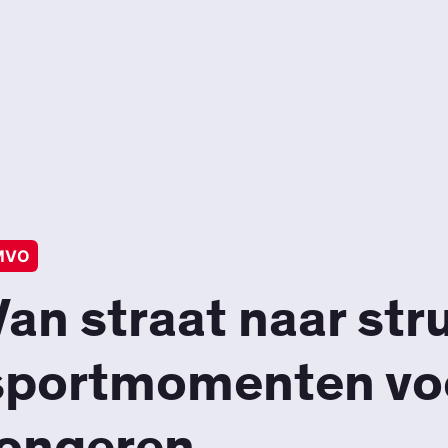
MVO
Van straat naar str
sportmomenten voo
jongeren