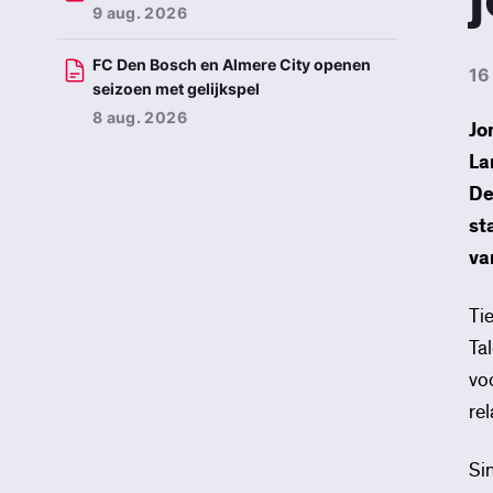
9 aug. 2026
FC Den Bosch en Almere City openen
16
seizoen met gelijkspel
8 aug. 2026
Jo
La
De
st
va
Ti
Ta
vo
re
Si