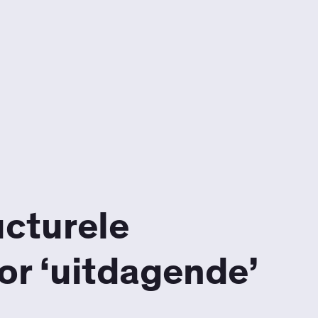
ucturele
r ‘uitdagende’