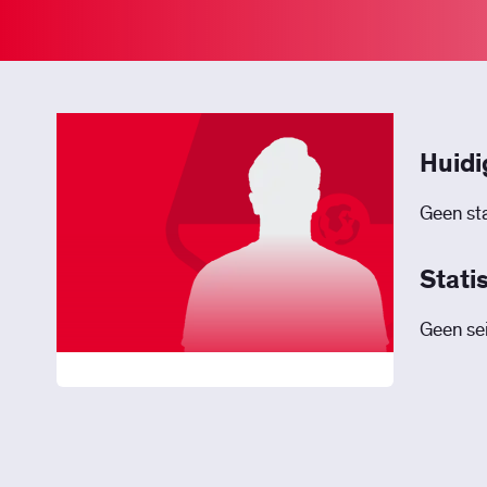
Huidi
Geen sta
Stati
Geen sei