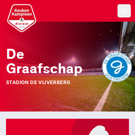
Keuken Kampioen Divisie
Open
De
Graafschap
STADION DE VIJVERBERG